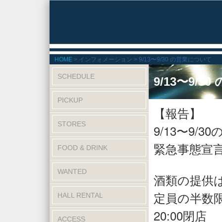
HOME
インフォメーション
9/13〜9/30 の営業について
SCHEDULE
9/13〜9/
PICKUP
【報告】
STORES
9/13〜9/30
緊急事態宣
FOOD & DRINK
WANTED
酒類の提供
定員の半数
HALL RENTAL
20:00閉店
ACCESS