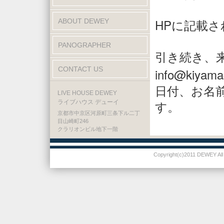
HPに記載
ABOUT DEWEY
PANOGRAPHER
引き続き、
CONTACT US
info@kiyam
日付、お名
LIVE HOUSE DEWEY
ライブハウス デューイ
す。
京都市中京区河原町三条下ル二丁
目山崎町246
クラリオンビル地下一階
Copyright(c)2011 DEWEY All