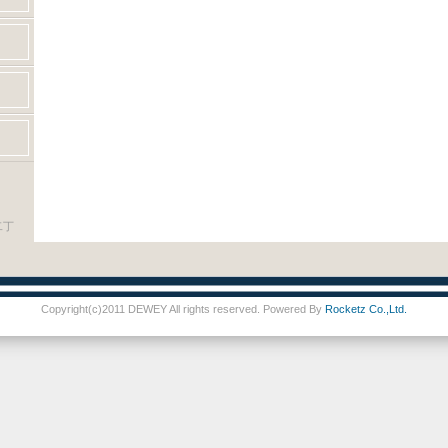
二丁
Copyright(c)2011 DEWEY All rights reserved. Powered By
Rocketz Co.,Ltd.