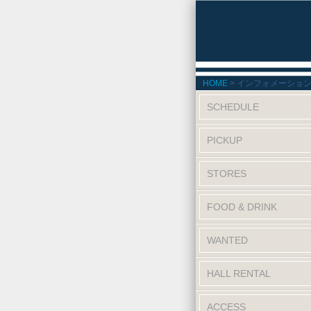
HOME
インフォメーショ
SCHEDULE
PICKUP
STORES
FOOD & DRINK
WANTED
HALL RENTAL
ACCESS