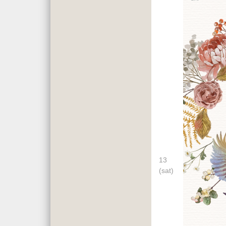
13
(sat)