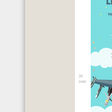
20
(sat)