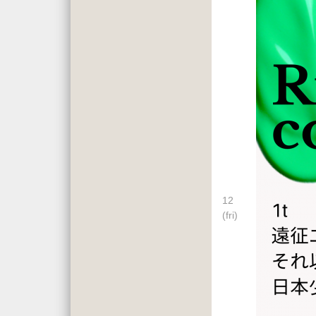
12
(fri)