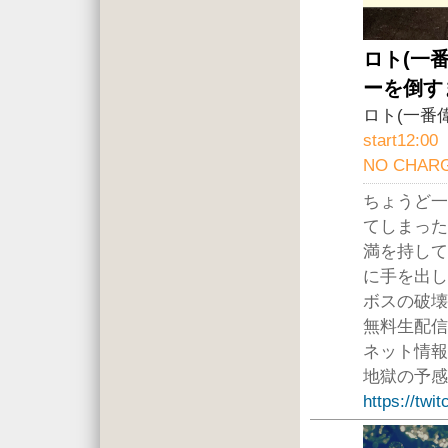
ロト(一
ーを倒す
ロト(一番
start12:00
NO CHAR
ちょうど一
てしまった
満を持して
に手を出し
ボスの破壊
無料生配信
ネット情報
地獄の予感
https://twi