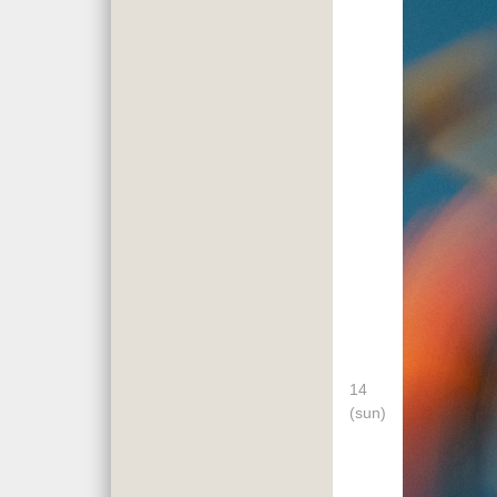
14
(sun)