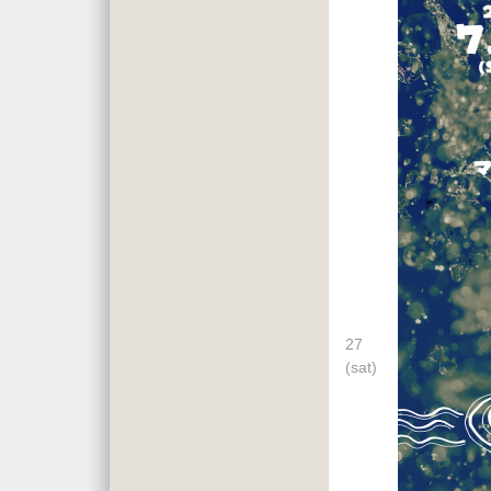
27
(sat)