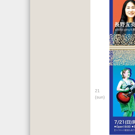
21
(sun)