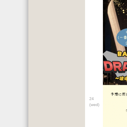
24
(wed)