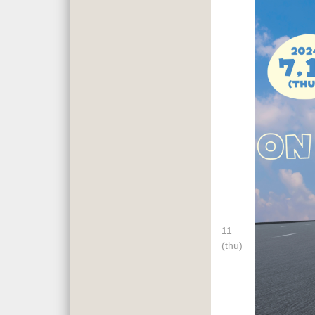
11
(thu)