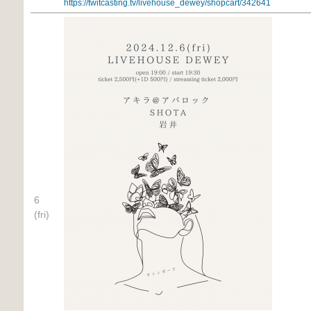
https://twitcasting.tv/livehouse_dewey/shopcart/342641
6
(fri)