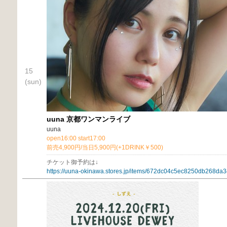
15
(sun)
uuna 京都ワンマンライブ
uuna
open16:00 start17:00
前売4,900円/当日5,900円(+1DRINK￥500)
チケット御予約は↓
https://uuna-okinawa.stores.jp/items/672dc04c5ec8250db268da