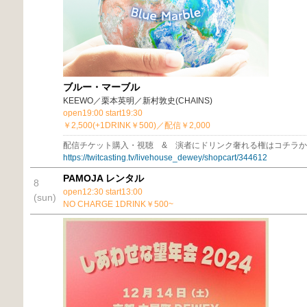
ブルー・マーブル
KEEWO／栗本英明／新村敦史(CHAINS)
open19:00 start19:30
￥2,500(+1DRINK￥500)／配信￥2,000
配信チケット購入・視聴 & 演者にドリンク奢れる権はコチラ
https://twitcasting.tv/livehouse_dewey/shopcart/344612
PAMOJA レンタル
8
open12:30 start13:00
(sun)
NO CHARGE 1DRINK￥500~