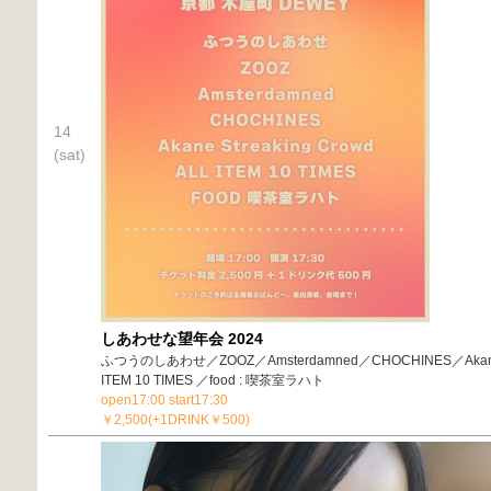
14
(sat)
しあわせな望年会 2024
ふつうのしあわせ／ZOOZ／Amsterdamned／CHOCHINES／Akane S
ITEM 10 TIMES ／food : 喫茶室ラハト
open17:00 start17:30
￥2,500(+1DRINK￥500)