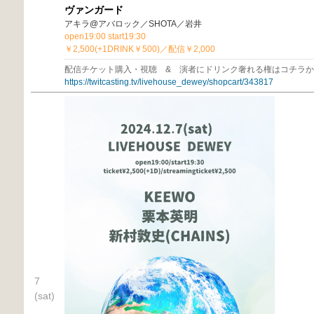
ヴァンガード
アキラ@アバロック／SHOTA／岩井
open19:00 start19:30
￥2,500(+1DRINK￥500)／配信￥2,000
配信チケット購入・視聴 & 演者にドリンク奢れる権はコチラ
https://twitcasting.tv/livehouse_dewey/shopcart/343817
7
(sat)