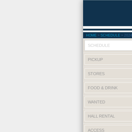
HOME
SCHEDULE
202
SCHEDULE
PICKUP
STORES
FOOD & DRINK
WANTED
HALL RENTAL
ACCESS