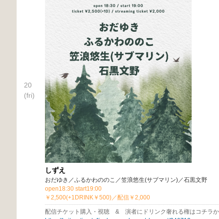
20
(fri)
しずえ
おだゆき／ふるかわののこ／笠浪悠生(サブマリン)／石黒文野
open18:30 start19:00
￥2,500(+1DRINK￥500)／配信￥2,000
配信チケット購入・視聴 & 演者にドリンク奢れる権はコチラ