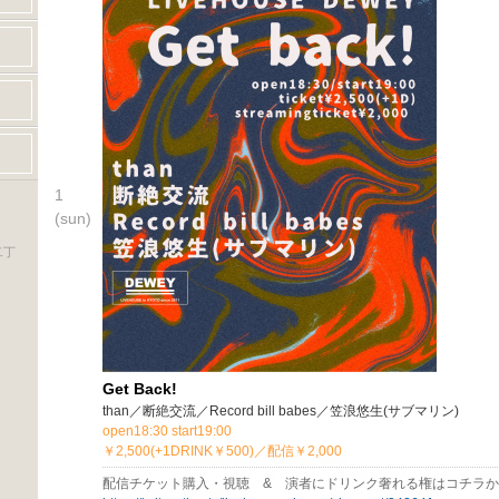
1
(sun)
二丁
Get Back!
than／断絶交流／Record bill babes／笠浪悠生(サブマリン)
open18:30 start19:00
￥2,500(+1DRINK￥500)／配信￥2,000
配信チケット購入・視聴 & 演者にドリンク奢れる権はコチラ